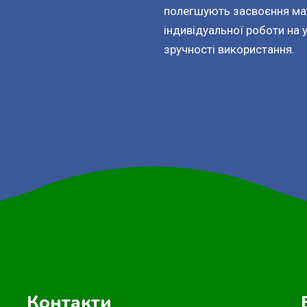
полегшують засвоєння мат
індивідуальної роботи на 
зручності використання.
Контакти