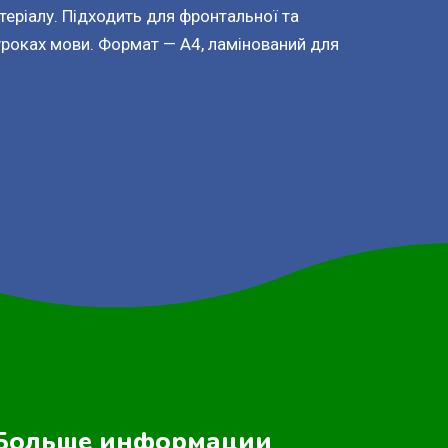
еріалу. Підходить для фронтальної та
уроках мови. Формат — А4, ламінований для
Больше информации