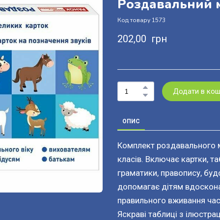
Роздавальний м
Код товару 1573
202,00  грн
Додати в ко
ОПИС
Комплект роздавального м
класів. Включає картки, та
граматики, правопису, буд
допомагає дітям вдоскона
правильного вживання част
Яскраві таблиці з ілюстрац