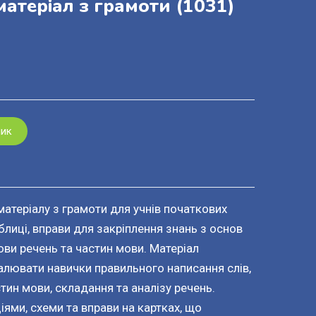
атеріал з грамоти
(1031)
шик
атеріалу з грамоти для учнів початкових
блиці, вправи для закріплення знань з основ
ови речень та частин мови. Матеріал
лювати навички правильного написання слів,
ин мови, складання та аналізу речень.
іями, схеми та вправи на картках, що