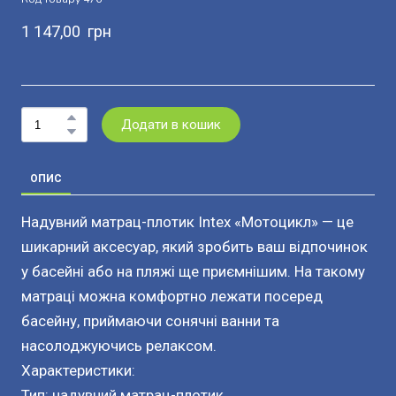
1 147,00  грн
Додати в кошик
ОПИС
Надувний матрац-плотик Intex «Мотоцикл» — це
шикарний аксесуар, який зробить ваш відпочинок
у басейні або на пляжі ще приємнішим. На такому
матраці можна комфортно лежати посеред
басейну, приймаючи сонячні ванни та
насолоджуючись релаксом.
Характеристики:
Тип: надувний матрац-плотик