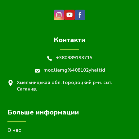
Контакти
+380989193715
moc.liamg%408102yhaltid
Хмельницькая обл. Городоцкий р-н. смт.
Сатанив.
Больше информации
О нас