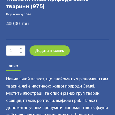
тварини
(975)
Код товару 1547
400,00  грн
Додати в кошик
ОПИС
Навчальний плакат, що знайомить з різноманіттям
тварин, які є частиною живої природи Землі.
Містить ілюстрації та описи різних груп тварин:
ссавців, птахів, рептилій, амфібій і риб. Плакат
допомагає учням зрозуміти різноманітність фауни
та її важливу роль в екосистемах. Ідеально