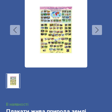
В наявності
Плакати жива природа землі