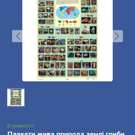
В наявності
Плакати жива природа землі гриби