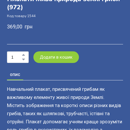
(972)
Код товару 1544
369,00  грн
Додати в кошик
ОПИС
Навчальний плакат, присвячений грибам як
важливому елементу живої природи Землі.
Містить зображення та короткі описи різних видів
грибів, таких як шляпкові, трубчасті, їстівні та
отруйні. Плакат допомагає учням краще зрозуміти
роль грибів в екосистемах, їх взаємодію з