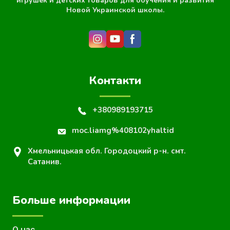
игрушек и детских товаров для обучения и развития
Новой Украинской школы.
Контакти
+380989193715
moc.liamg%408102yhaltid
Хмельницькая обл. Городоцкий р-н. смт.
Сатанив.
Больше информации
О нас