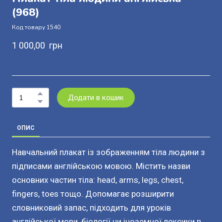
(968)
Код товару 1540
1 000,00  грн
Додати в кошик
ОПИС
Навчальний плакат із зображенням тіла людини з
підписами англійською мовою. Містить назви
основних частин тіла: head, arms, legs, chest,
fingers, toes тощо. Допомагає розширити
словниковий запас, підходить для уроків
англійської мови, біології чи іноземної лексики в