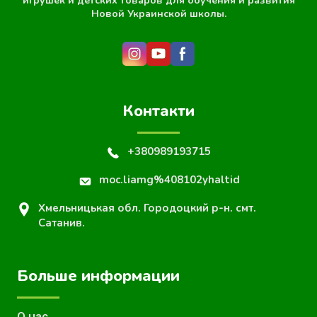
игрушек и детских товаров для обучения и развития
Новой Украинской школы.
Контакти
+380989193715
moc.liamg%408102yhaltid
Хмельницькая обл. Городоцкий р-н. смт.
Сатанив.
Больше информации
О нас