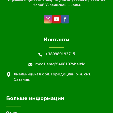
игрушек и детских товаров для обучения и развития
Новой Украинской школы.
Контакти
+380989193715
moc.liamg%408102yhaltid
Хмельницькая обл. Городоцкий р-н. смт.
Сатанив.
Больше информации
О нас