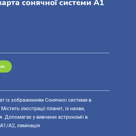
карта сонячної системи А1
шик
ат із зображенням Сонячної системи в
 Містить ілюстрації планет, їх назви,
. Допомагає у вивченні астрономії в
А1/А2, ламінація.