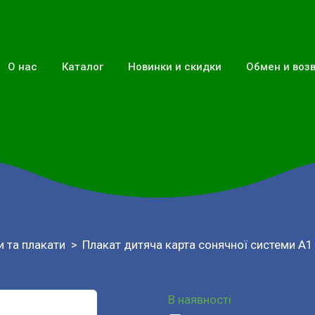
О нас
Каталог
Новинки и скидки
Обмен и воз
и та плакати
Плакат дитяча карта сонячної системи А1
В наявності