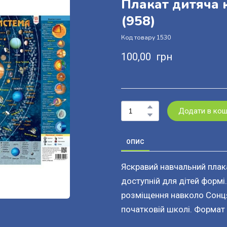
Плакат дитяча 
(958)
Код товару 1530
100,00  грн
Додати в ко
ОПИС
Яскравий навчальний плак
доступній для дітей формі.
розміщення навколо Сонця
початковій школі. Формат 