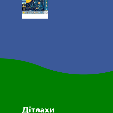
Дітлахи