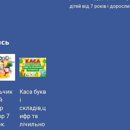
дітей від 7 років і доросли
ись
ьчик
Каса букв
й
і
тр
складів,ц
ор 7
ифр та
к.
лічильно