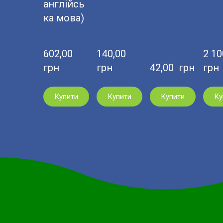
англійсь
ка мова)
602,00  
140,00  
2 100
грн
грн
42,00  грн
грн
Купити
Купити
Купити
Ку