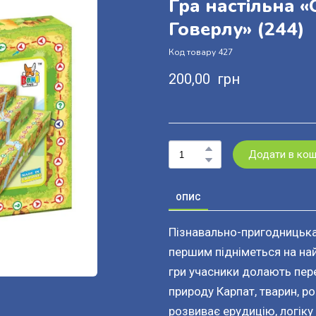
Гра настільна 
Говерлу»
(244)
Код товару 427
200,00  грн
Додати в ко
ОПИС
Пізнавально-пригодницька 
першим підніметься на най
гри учасники долають пер
природу Карпат, тварин, ро
розвиває ерудицію, логіку