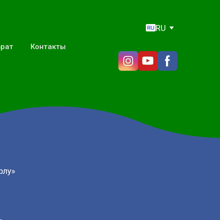
RU
врат
Контакты
рлу»