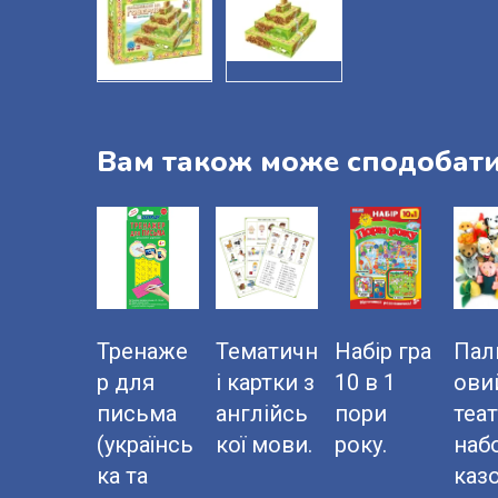
Вам також може сподобат
Тренаже
Тематичн
Набір гра
Пал
р для
і картки з
10 в 1
ови
письма
англійсь
пори
теа
(українсь
кої мови.
року.
наб
ка та
казо