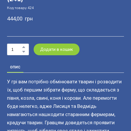
Код товару 424
444,00  грн
Додати в кошик
ОПИС
У грі вам потрібно обмінювати тварин і розводити
їх, щоб першим зібрати ферму, що складається з
півня, козла, свині, коня і корови. Але перемогти
буде нелегко, адже Лисиця та Ведмідь
намагаються нашкодити старанним фермерам,
крадучи тварин. Гравцям доведеться проявити
хитрість, щоб зібрати своє стадо і захистити