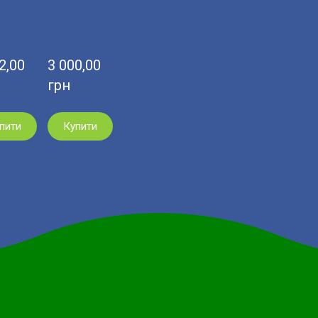
,00  
3 000,00  
грн
пити
Купити