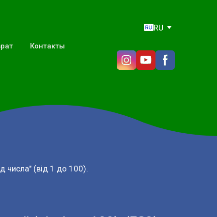
RU
врат
Контакты
д числа" (від 1 до 100).