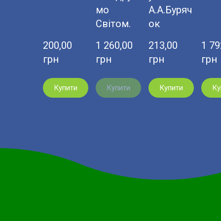
мо
А.А.Буряч
Світом.
ок
200,00  
1 260,00  
213,00  
1 792
грн
грн
грн
грн
Купити
Купити
Купити
Ку