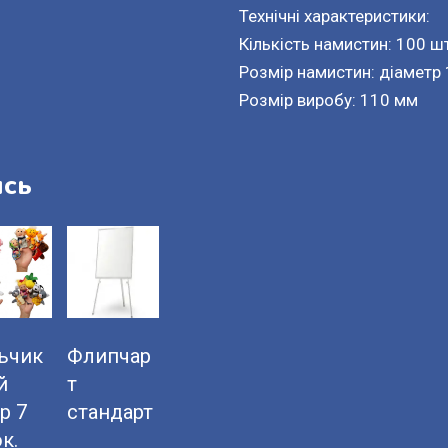
Технічні характеристики:
Кількість намистин: 100 ш
Розмір намистин: діаметр
Розмір виробу: 110 мм
ись
ьчик
Флипчар
й
т
р 7
стандарт
к.