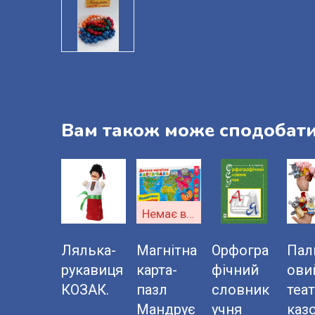
Вам також може сподобат
Немає в наявності
Лялька-
Магнітна
Орфогра
Пал
рукавиця
карта-
фічний
ови
КОЗАК.
пазл
словник
теат
Мандрує
учня
казо