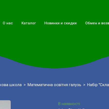
О нас
Каталог
Новинки и скидки
Обмен и воз
кова школа
Математична освітня галузь
Набір "Скла
В наявності