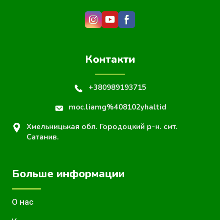
Контакти
+380989193715
moc.liamg%408102yhaltid
Хмельницькая обл. Городоцкий р-н. смт.
Сатанив.
Больше информации
О нас