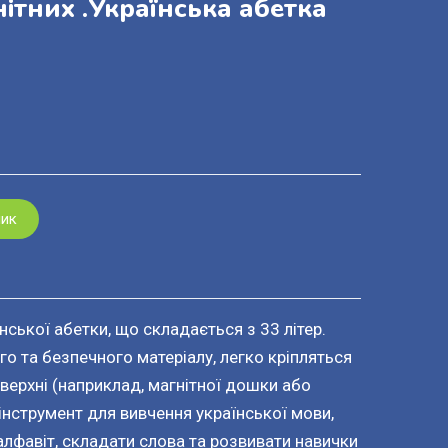
нітних .Українська абетка
шик
їнської абетки, що складається з 33 літер.
го та безпечного матеріалу, легко кріпляться
верхні (наприклад, магнітної дошки або
інструмент для вивчення української мови,
лфавіт, складати слова та розвивати навички