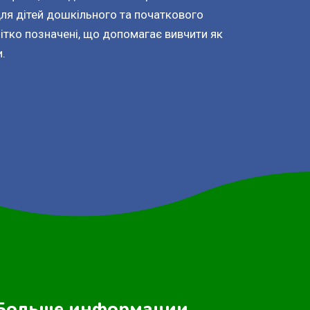
для дітей дошкільного та початкового
 чітко позначені, що допомагає вивчити як
и.
Больше информации