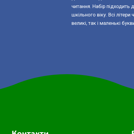
читання. Набір підходить 
шкільного віку. Всі літери
великі, так і маленькі букв
Контакти