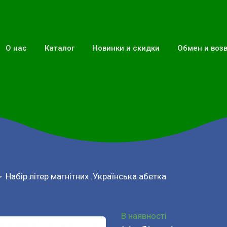
О нас
Каталог
Новинки и скидки
Обмен и воз
Набір літер магнітних .Українська абетка
В наявності