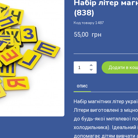
Набір літер маг
(838)
Код товару 1487
55,00  грн
Додати в ко
ОПИС
Набір магнітних літер укра
Літери виготовлені з міцно
до будь-якої металевої по
холодильника). Ідеальний 
допомагає дітям вивчати а