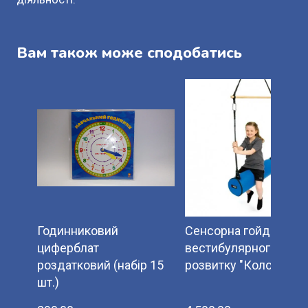
Вам також може сподобатись
Годинниковий
Сенсорна гойдалка д
циферблат
вестибулярного
роздатковий (набір 15
розвитку "Колода".
шт.)