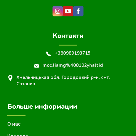
Контакти
+380989193715
moc.liamg%408102yhaltid
Хмельницькая обл. Городоцкий р-н. смт.
Сатанив.
Больше информации
О нас