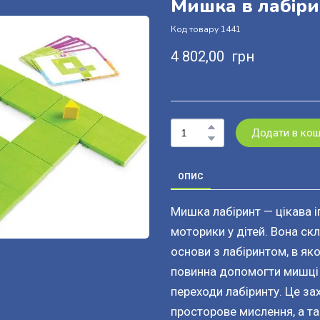
Мишка в лабірин
Код товару 1441
4 802,00  грн
Додати в ко
ОПИС
Мишка лабіринт — цікава і
моторики у дітей. Вона ск
основи з лабіринтом, в я
повинна допомогти мишці з
переходи лабіринту. Це за
просторове мислення, а та