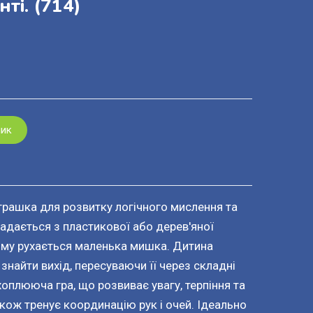
ті.
(714)
шик
грашка для розвитку логічного мислення та
ладається з пластикової або дерев'яної
кому рухається маленька мишка. Дитина
найти вихід, пересуваючи її через складні
хоплююча гра, що розвиває увагу, терпіння та
кож тренує координацію рук і очей. Ідеально