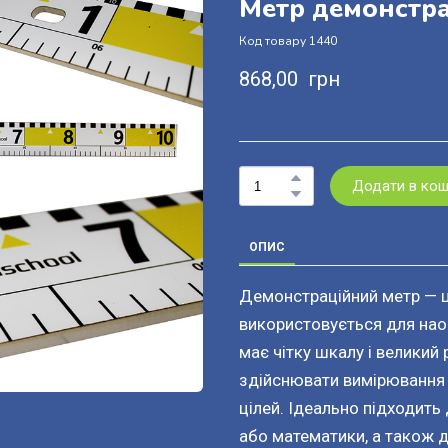
Метр демонстра
Код товару 1440
868,00  грн
Додати в ко
ОПИС
Демонстраційний метр — ц
використовується для нао
має чітку шкалу і великий
здійснювати вимірювання 
цілей. Ідеально підходить
або математики, а також д