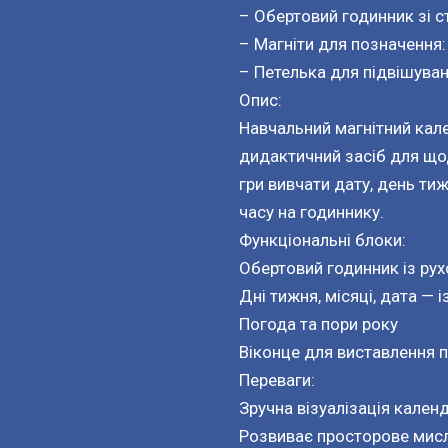
– Обертовий годинник зі с
– Магніти для позначення: 
– Петелька для підвішува
Опис:
Навчальний магнітний кал
дидактичний засіб для щод
гри вивчати дату, день тиж
часу на годиннику.
Функціональні блоки:
Обертовий годинник із ру
Дні тижня, місяці, дата —
Погода та пори року
Віконце для виставлення п
Переваги:
Зручна візуалізація кален
Розвиває просторове мисл