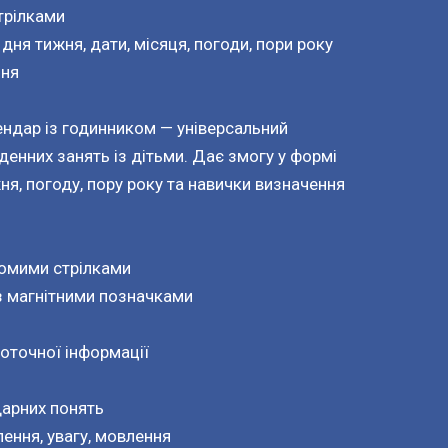
трілками
дня тижня, дати, місяця, погоди, пори року
ння
ендар із годинником — універсальний
енних занять із дітьми. Дає змогу у формі
ня, погоду, пору року та навички визначення
хомими стрілками
 із магнітними позначками
оточної інформації
дарних понять
ення, увагу, мовлення