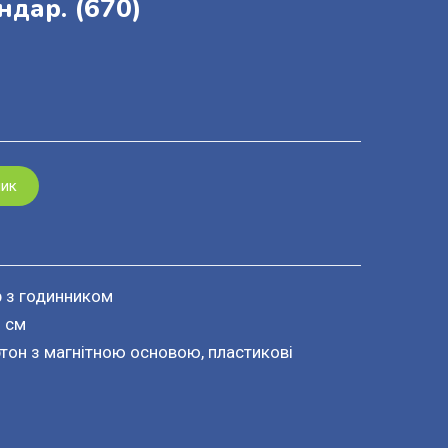
ндар.
(670)
шик
р з годинником
0 см
ртон з магнітною основою, пластикові