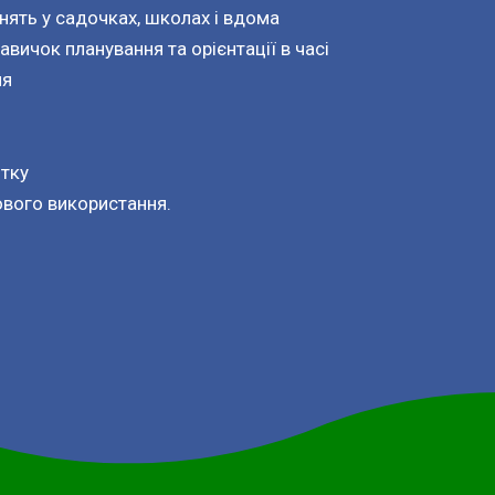
нять у садочках, школах і вдома
вичок планування та орієнтації в часі
ня
итку
ового використання.