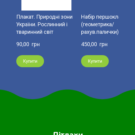
Плакат. Природні зони
Набір першокласник
України. Рослинний і
(геометрика/
тваринний світ
рахув.палички)
90,00  грн
450,00  грн
Купити
Купити
Дітлахи