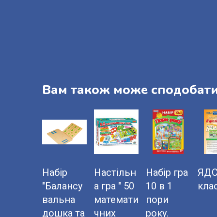
Вам також може сподобат
Набір
Настільн
Набір гра
ЯДС
"Балансу
а гра " 50
10 в 1
кла
вальна
математи
пори
дошка та
чних
року.