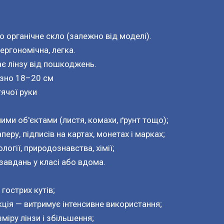
о органічне скло (залежно від моделі).
 ергономічна, легка.
ає лінзу від пошкоджень.
изно 18–20 см
тячої руки
ми об'єктами (листя, комахи, ґрунт тощо);
перу, підписів на картах, монетах і марках;
логії, природознавства, хімії;
завдань у класі або вдома.
 гострих кутів;
ція — витримує інтенсивне використання;
іру лінзи і збільшення;