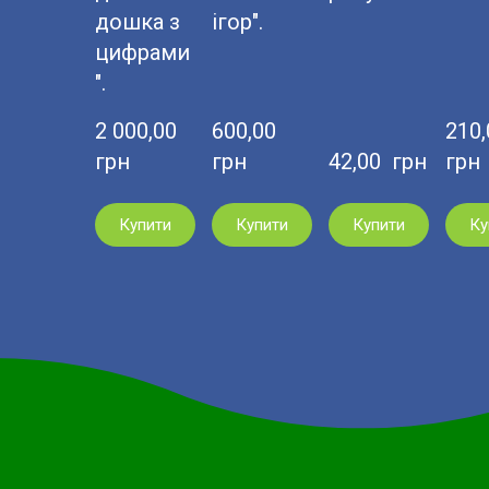
дошка з
ігор".
цифрами
".
2 000,00  
600,00  
210,0
грн
грн
42,00  грн
грн
Купити
Купити
Купити
Ку