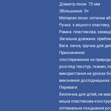
Діаметр лінзи: 75 мм
Збільшення: 3×
Матеріал лінзи: оптичне аб
Ручка: з міцного пластику,
Рамка: пластикова, захищ
Загальна довжина: прибл
Вага: легка, зручна для ди
Призначення:
спостереження за природни
розгляд текстур, тканин, па
використання на уроках біо
виконання дослідницьких 
Переваги:
безпечна для дітей, не має
міцна пластикова конструк
оптимальне поєднання розм