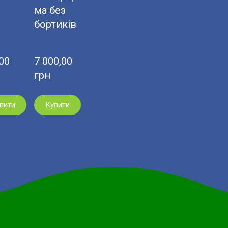
ма без
бортиків
0  
7 000,00  
грн
пити
Купити