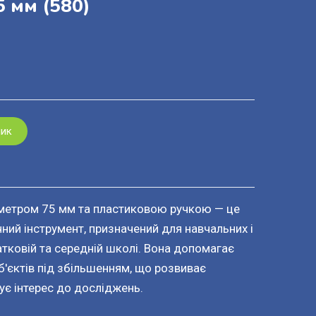
5 мм
(580)
шик
аметром 75 мм та пластиковою ручкою — це
чний інструмент, призначений для навчальних і
атковій та середній школі. Вона допомагає
об'єктів під збільшенням, що розвиває
ує інтерес до досліджень.