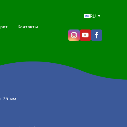
RU
врат
Контакты
а 75 мм