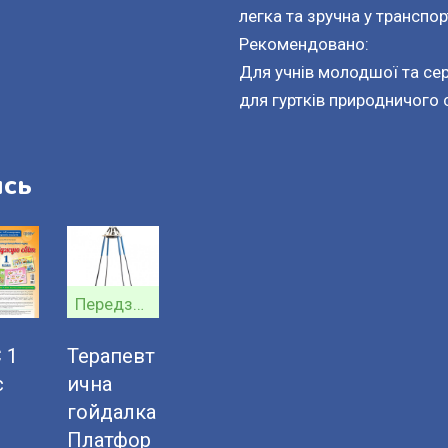
легка та зручна у транспорт
Рекомендовано:
Для учнів молодшої та сер
для гуртків природничого
ись
Передзамовлення
 1
Терапевт
с
ична
гойдалка
Платфор