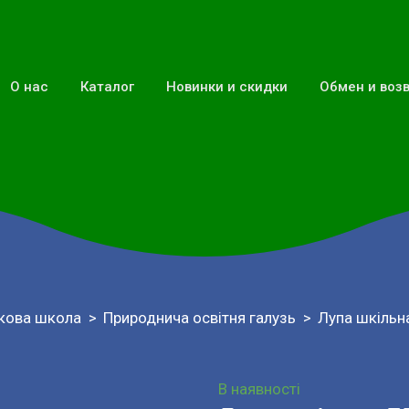
О нас
Каталог
Новинки и скидки
Обмен и воз
кова школа
Природнича освітня галузь
Лупа шкільн
В наявності