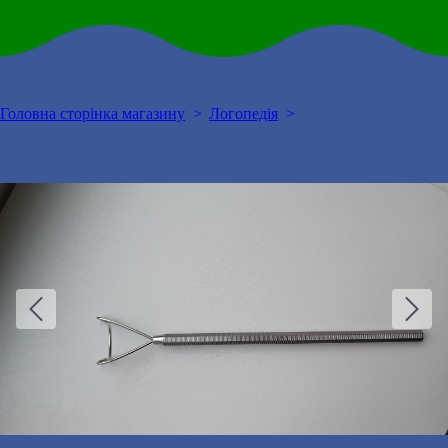
Головна сторінка магазину
Логопедія
Логопедичний зонд
масажно-постановочний «Рибка»