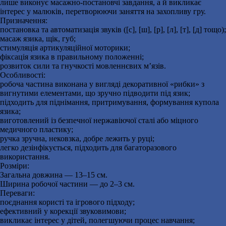
лише виконує масажно-постановчі завдання, а й викликає
інтерес у малюків, перетворюючи заняття на захопливу гру.
Призначення:
постановка та автоматизація звуків ([с], [ш], [р], [л], [т], [д] тощо);
масаж язика, щік, губ;
стимуляція артикуляційної моторики;
фіксація язика в правильному положенні;
розвиток сили та гнучкості мовленнєвих м’язів.
Особливості:
робоча частина виконана у вигляді декоративної «рибки» з
вигнутими елементами, що зручно підводити під язик;
підходить для піднімання, притримування, формування купола
язика;
виготовлений із безпечної нержавіючої сталі або міцного
медичного пластику;
ручка зручна, нековзка, добре лежить у руці;
легко дезінфікується, підходить для багаторазового
використання.
Розміри:
Загальна довжина — 13–15 см.
Ширина робочої частини — до 2–3 см.
Переваги:
поєднання користі та ігрового підходу;
ефективний у корекції звуковимови;
викликає інтерес у дітей, полегшуючи процес навчання;