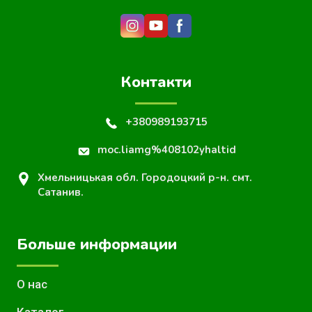
Контакти
+380989193715
moc.liamg%408102yhaltid
Хмельницькая обл. Городоцкий р-н. смт.
Сатанив.
Больше информации
О нас