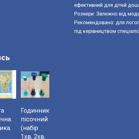
ефективний для дітей дош
Розміри: Залежно від моде
Рекомендовано: для логопе
під керівництвом спеціаліс
ись
та
Годинник
чна.
пісочний
ика.
(набір
1хв, 2хв,