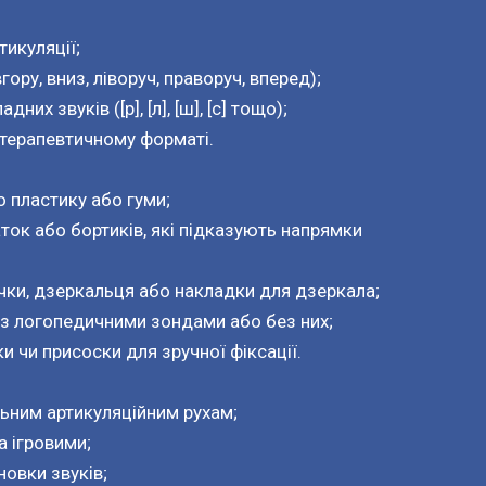
икуляції;
гору, вниз, ліворуч, праворуч, вперед);
их звуків ([р], [л], [ш], [с] тощо);
бо терапевтичному форматі.
 пластику або гуми;
ток або бортиків, які підказують напрямки
чки, дзеркальця або накладки для дзеркала;
з логопедичними зондами або без них;
и чи присоски для зручної фіксації.
ьним артикуляційним рухам;
а ігровими;
овки звуків;