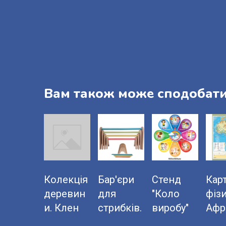
Вам також може сподобат
Колекція
Бар'єри
Стенд
Кар
деревин
для
"Коло
фізи
и. Клен
стрибків.
виробу"
Афр