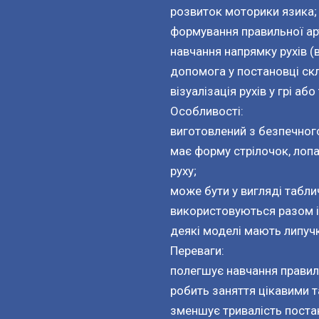
розвиток моторики язика;
формування правильної арт
навчання напрямку рухів (в
допомога у постановці складн
візуалізація рухів у грі а
Особливості:
виготовлений з безпечного
має форму стрілочок, лопа
руху;
може бути у вигляді табли
використовуються разом і
деякі моделі мають липучк
Переваги:
полегшує навчання правил
робить заняття цікавими т
зменшує тривалість постан