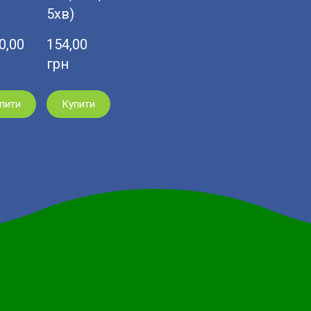
5хв)
,00  
154,00  
грн
пити
Купити