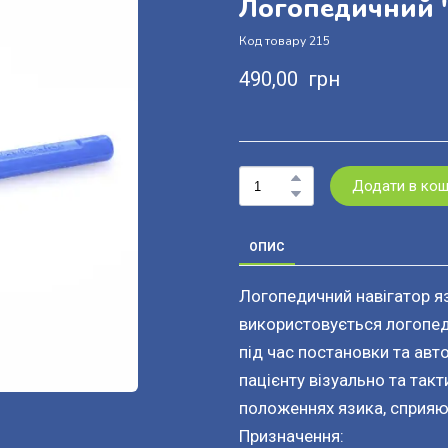
Логопедичний "
Код товару 215
490,00  грн
Додати в ко
ОПИС
Логопедичний навігатор яз
використовується логопед
під час постановки та авто
пацієнту візуально та такт
положеннях язика, сприяю
Призначення: