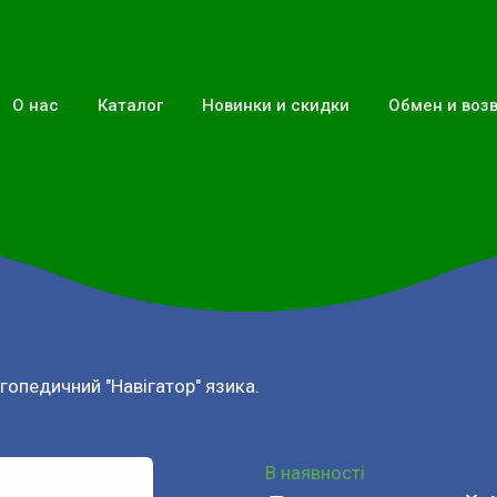
О нас
Каталог
Новинки и скидки
Обмен и воз
гопедичний "Навігатор" язика.
В наявності