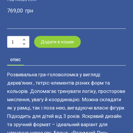
769,00  грн
Додати в кошик
ОПИС
Розвивальна гра-головоломка у вигляді
дерев’яних , тетріс-елементів різних форм та
кольорів. Допомагає тренувати логіку, просторове
мислення, увагу й координацію. Можна складати
як у рамці, так і поза нею, вигадуючи власні фігури.
Підходить для дітей від 3 років. Яскравий дизайн
та зручний формат – ідеальний варіант для
навчання через гру. Бренд: «Розумний Лис».