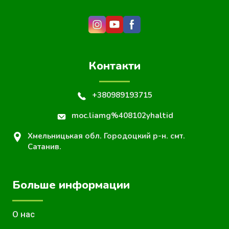
Контакти
+380989193715
moc.liamg%408102yhaltid
Хмельницькая обл. Городоцкий р-н. смт.
Сатанив.
Больше информации
О нас