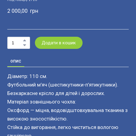
2 000,00  грн
Додати в кошик
ОПИС
Діаметр: 110 см.
Футбольний м’яч (шестикутники-п’ятикутники).
Безкаркасне крісло для дітей і дорослих.
Матеріал зовнішнього чохла:
Оксфорд — міцна, водовідштовхувальна тканина з
високою зносостійкістю.
Стійка до вигорання, легко чиститься вологою
ганчіркою.