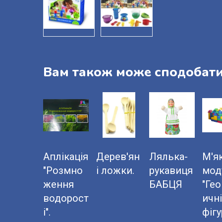
Вам також може сподобат
Аплікація
Дерев'ян
Лялька-
М'як
"Розмно
і ложки.
рукавиця
мод
ження
БАБЦЯ
"Ге
водорост
ичні
і".
фігу