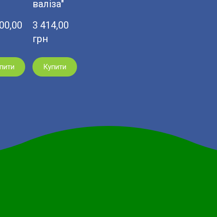
валіза"
0,00  
3 414,00  
грн
пити
Купити