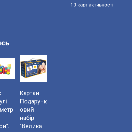
10 карт активності
ись
і
Картки
улі
Подарунк
ометр
овий
набір
ри".
"Велика