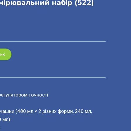
мірювальний набір
(522)
шик
регулятором точності
чашки (480 мл × 2 різних форми, 240 мл,
0 мл)
)