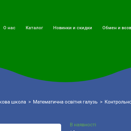
О нас
Каталог
Новинки и скидки
Обмен и воз
кова школа
Математична освітня галузь
Контрольно
В наявності