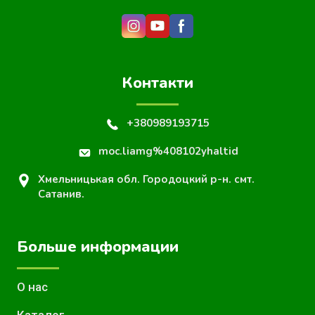
Контакти
+380989193715
moc.liamg%408102yhaltid
Хмельницькая обл. Городоцкий р-н. смт.
Сатанив.
Больше информации
О нас