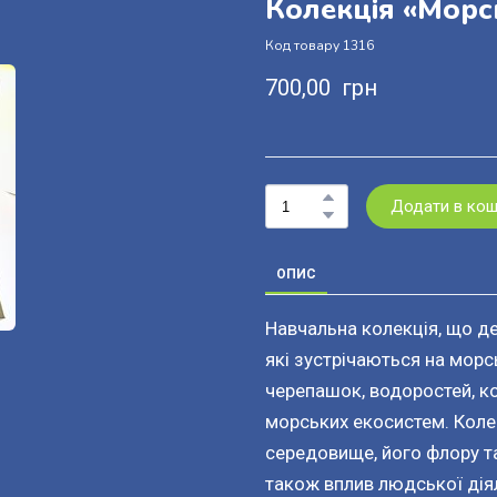
Колекція «Морс
Код товару 1316
700,00  грн
Додати в ко
ОПИС
Навчальна колекція, що де
які зустрічаються на мор
черепашок, водоростей, ко
морських екосистем. Коле
середовище, його флору та
також вплив людської діял