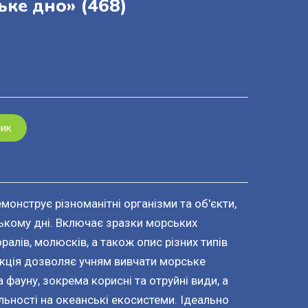
ьке дно»
(468)
шик
монструє різноманітні організми та об'єкти,
ському дні. Включає зразки морських
ралів, молюсків, а також опис різних типів
кція дозволяє учням вивчати морське
 фауну, зокрема корисні та отруйні види, а
ьності на океанські екосистеми. Ідеально