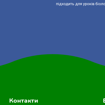
підходить для уроків біологі
Контакти