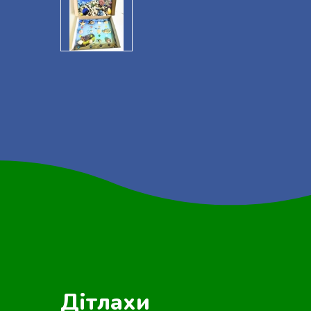
Дітлахи