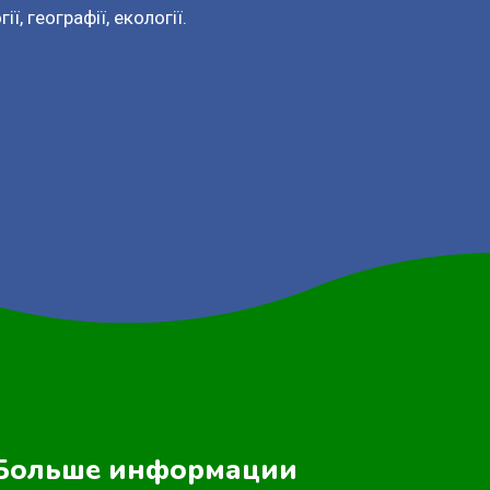
ї, географії, екології.
Больше информации