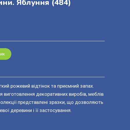
ини. Яблуння
(484)
шик
кий рожевий відтінок та приємний запах.
я виготовлення декоративних виробів, меблів
 колекції представлені зразки, що дозволяють
вої деревини і її застосування.