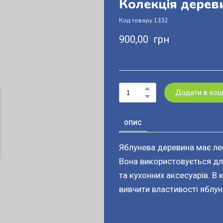
Колекція дерев
Код товару 1332
900,00  грн
Додати в ко
ОПИС
Яблунева деревина має лег
Вона використовується дл
та кухонних аксесуарів. В
вивчити властивості яблуне