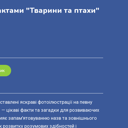
актами "Тварини та птахи"
шик
ставлені яскраві фотоілюстрації на певну
і — цікаві факти та загадки для розвиваючих
рияє запам'ятовуванню назв та зовнішнього
ж розвитку розумових здібностей і