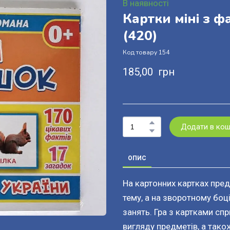
В наявності
Картки міні з ф
(420)
Код товару 154
185,00  грн
Додати в ко
ОПИС
На картонних картках пред
тему, а на зворотному боц
занять. Гра з картками сп
вигляду предметів, а тако