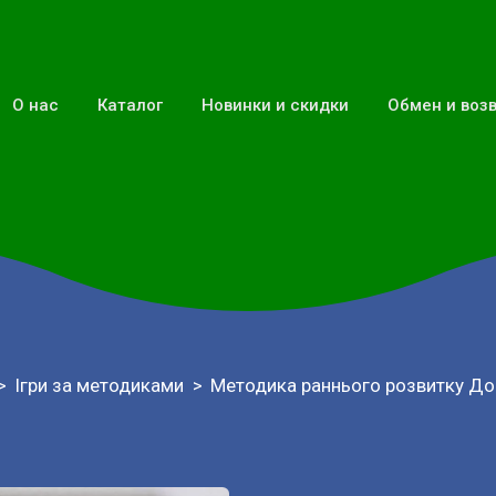
О нас
Каталог
Новинки и скидки
Обмен и воз
Ігри за методиками
Методика раннього розвитку До