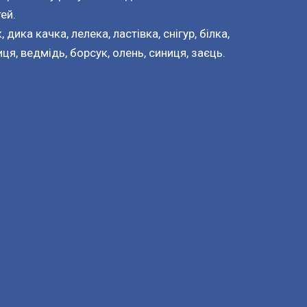
ей.
 дика качка, лелека, ластівка, снігур, білка,
иця, ведмідь, борсук, олень, синиця, заєць.