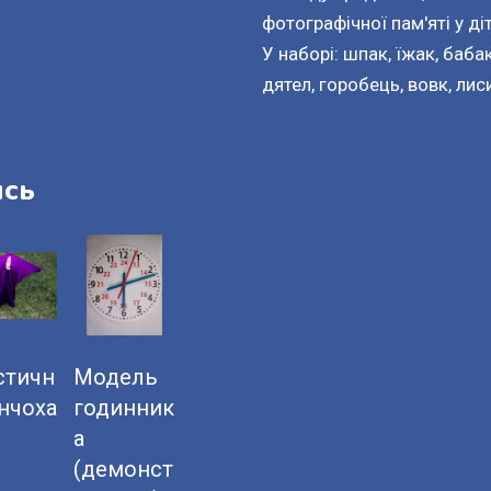
фотографічної пам'яті у діт
У наборі: шпак, їжак, бабак,
дятел, горобець, вовк, лис
ись
стичн
Модель
анчоха
годинник
а
(демонст