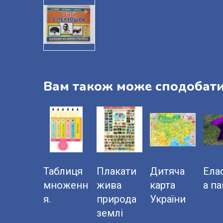
Вам також може сподобат
Таблиця
Плакати
Дитяча
Ела
множенн
жива
карта
а п
я.
природа
України
землі