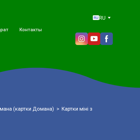
RU
врат
Контакты
мана (картки Домана)
Картки міні з