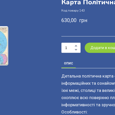
Карта Політична
Код товару 143
630,00  грн
Додати в ко
ОПИС
Детальна політична карта 
інформаційних та ознайомчи
їхні межі, столиці та вели
охоплює всю поверхню пл
інформативності та зручно
Особливості: