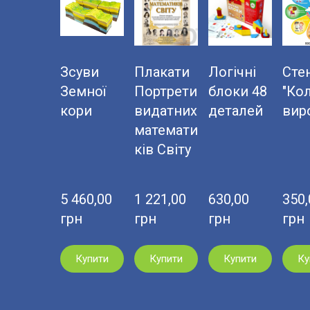
Зсуви
Плакати
Логічні
Сте
Земної
Портрети
блоки 48
"Ко
кори
видатних
деталей
вир
математи
ків Світу
5 460,00  
1 221,00  
630,00  
350,0
грн
грн
грн
грн
Купити
Купити
Купити
Ку