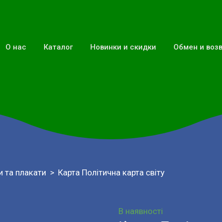
О нас
Каталог
Новинки и скидки
Обмен и воз
и та плакати
Карта Політична карта світу
В наявності