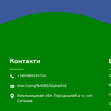
Контакти
+380989193715
О
К
moc.liamg%408102yhaltid
Н
Хмельницькая обл. Городоцкий р-н. смт.
Сатанив.
О