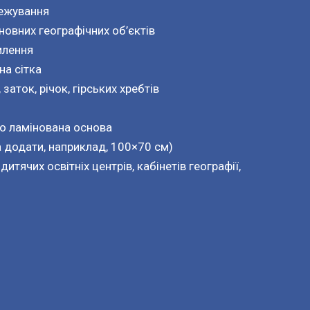
межування
новних географічних об’єктів
млення
на сітка
заток, річок, гірських хребтів
бо ламінована основа
 додати, наприклад, 100×70 см)
итячих освітніх центрів, кабінетів географії,