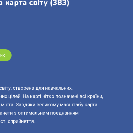
 карта світу
(383)
шик
світу, створена для навчальних,
х цілей. На карті чітко позначені всі країни,
кі міста. Завдяки великому масштабу карта
анети з оптимальним поєднанням
сті сприйняття.