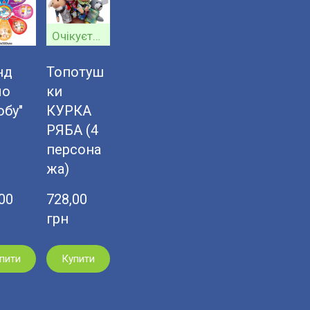
Очікується
нд
Топотуш
ло
ки
обу"
КУРКА
РЯБА (4
персона
жа)
0  
728,00  
грн
пити
Купити