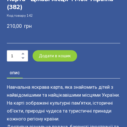
(382)
Код товару 142
210,00  грн
Додати в кошик
ОПИС
Навчальна яскрава карта, яка знайомить дітей з
найвідомішими та найцікавішими місцями України.
На карті зображені культурні пам’ятки, історичні
об’єкти, природні чудеса та туристичні принади
кожного регіону країни.
Доступна візуальна подача, барвисті ілюстрації та