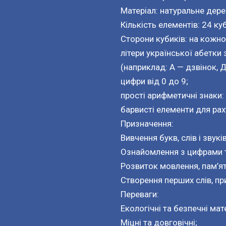
Матеріал: натуральне дер
Кількість елементів: 24 ку
Сторони кубиків: на кожн
літери української абетки
(наприклад: А — дзвінок, 
цифри від 0 до 9;
прості арифметичні знаки: 
барвисті елементи для раху
Призначення:
Вивчення букв, слів і звуків
Ознайомлення з цифрами 
Розвиток мовлення, пам’ят
Створення перших слів, пр
Переваги:
Екологічні та безпечні мат
Міцні та довговічні;