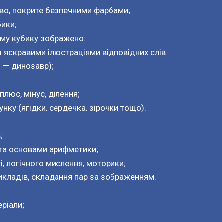
ево, покрите безпечними фарбами;
бики;
ому кубику зображено:
 з яскравими ілюстраціями відповідних слів
Д — динозавр);
плюс, мінус, ділення;
нку (ягідки, сердечка, зірочки тощо).
;
та основами арифметики;
і, логічного мислення, моторики;
икладів, складання пар за зображенням.
еріали;