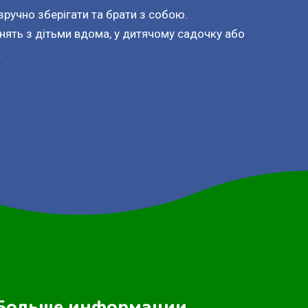
зручно зберігати та брати з собою.
нять з дітьми вдома, у дитячому садочку або
.
Больше информации