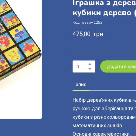
Іграшка з дере
кубики дерево
(
Код товару 1253
475,00  грн
Додати в ко
ОПИС
Набір дерев’яних кубиків «
ручкою для зберігання та 
кубики з різнокольоровим
математичних знаків.
Основні характеристики: