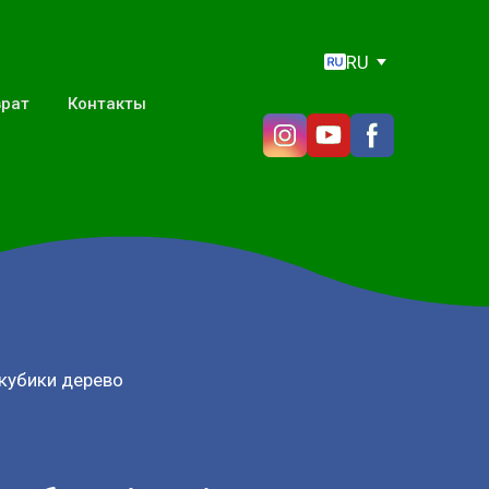
RU
врат
Контакты
 кубики дерево