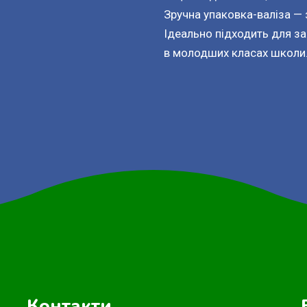
Зручна упаковка-валіза — 
Ідеально підходить для за
в молодших класах школи
Контакти