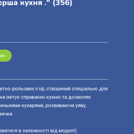
ерша кухня ."
(356)
шик
етно-рольових ігор, створений спеціально для
она імітує справжню кухню та дозволяє
енькими кухарями, розвиваючи уяву,
вички.
ватися в залежності від моделі):