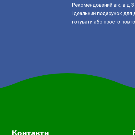
Рекомендований вік: від 3
Ідеальний подарунок для д
готувати або просто повт
Контакти