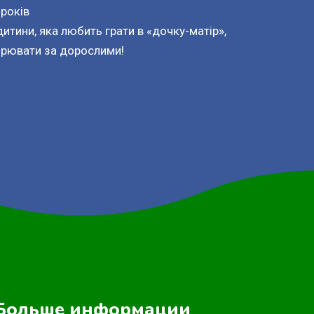
 років
итини, яка любить грати в «дочку-матір»,
орювати за дорослими!
Больше информации