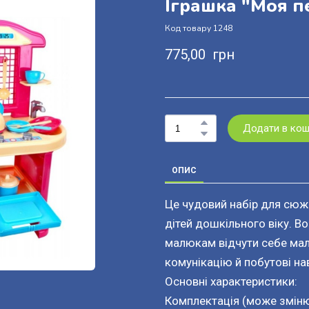
Іграшка "Моя п
Код товару 1248
775,00  грн
Додати в ко
ОПИС
Це чудовий набір для сюж
дітей дошкільного віку. В
малюкам відчути себе мал
комунікацію й побутові на
Основні характеристики:
Комплектація (може зміню