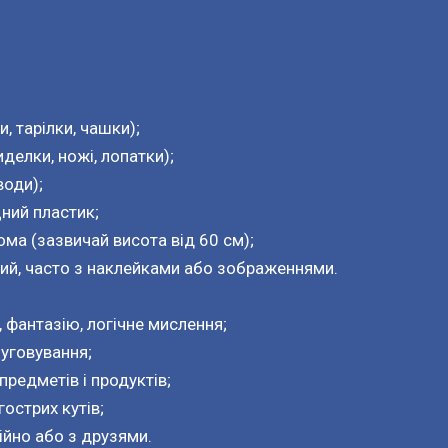
и, тарілки, чашки);
делки, ножі, лопатки);
води);
цний пластик;
ома (зазвичай висота від 60 см);
тий, часто з наклейками або зображеннями.
 фантазію, логічне мислення;
уговування;
редметів і продуктів;
острих кутів;
ійно або з друзями.