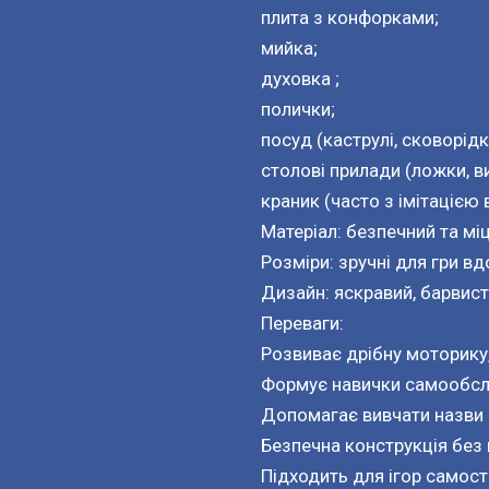
плита з конфорками;
мийка;
духовка ;
полички;
посуд (каструлі, сковорідк
столові прилади (ложки, ви
краник (часто з імітацією 
Матеріал: безпечний та мі
Розміри: зручні для гри вд
Дизайн: яскравий, барвис
Переваги:
Розвиває дрібну моторику,
Формує навички самообсл
Допомагає вивчати назви п
Безпечна конструкція без г
Підходить для ігор самост