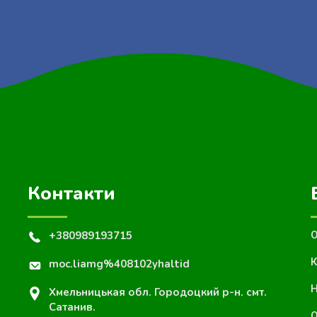
Контакти
+380989193715
О
К
moc.liamg%408102yhaltid
Н
Хмельницькая обл. Городоцкий р-н. смт.
Сатанив.
О