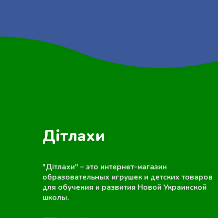
Дітлахи
"Дітлахи" – это интернет-магазин
образовательных игрушек и детских товаров
для обучения и развития Новой Украинской
школы.