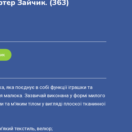
тер Зайчик.
(363)
шик
а, яка поєднує в собі функції іграшки та
ля малюка. Зазвичай виконана у формі милого
 та м’яким тілом у вигляді плоскої тканинної
м’який текстиль, велюр;