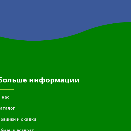
Больше информации
 нас
аталог
овинки и скидки
бмен и возврат