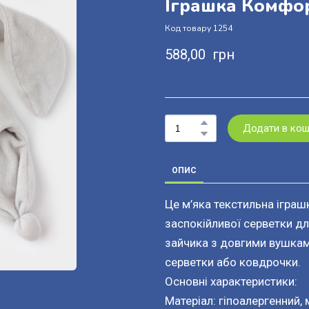
Іграшка Комфор
Код товару 1254
588,00  грн
Додати в ко
ОПИС
Це м’яка текстильна іграшк
заспокійливої серветки д
зайчика з довгими вушками
серветки або ковдрочки.
Основні характеристики:
Матеріал: гіпоалергенний, 