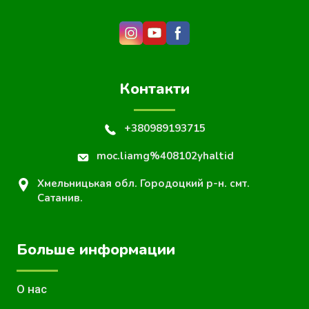
Контакти
+380989193715
moc.liamg%408102yhaltid
Хмельницькая обл. Городоцкий р-н. смт.
Сатанив.
Больше информации
О нас