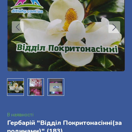
В наявності
Гербарій "Відділ Покритонасінні(за
родинами)"
(183)