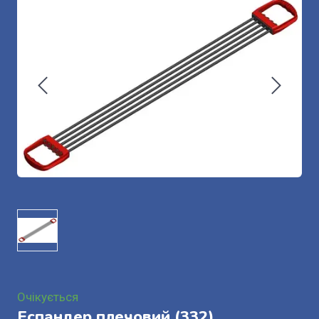
Очікується
Еспандер плечовий
(332)