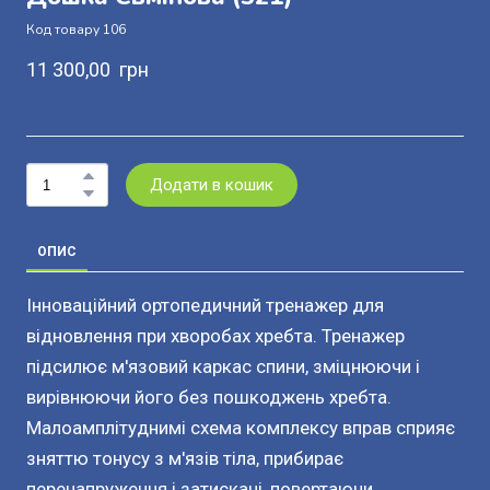
Код товару 106
11 300,00  грн
Додати в кошик
ОПИС
Інноваційний ортопедичний тренажер для
відновлення при хворобах хребта. Тренажер
підсилює м'язовий каркас спини, зміцнюючи і
вирівнюючи його без пошкоджень хребта.
Малоамплітуднимі схема комплексу вправ сприяє
зняттю тонусу з м'язів тіла, прибирає
перенапруження і затискачі, повертаючи