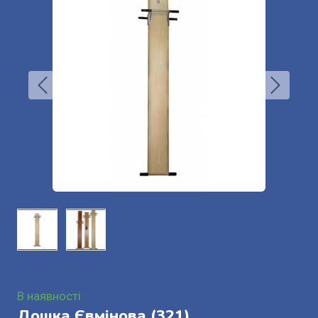
В наявності
Дошка Євмінова
(321)