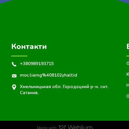
Контакти
+380989193715
О
К
moc.liamg%408102yhaltid
Н
Хмельницькая обл. Городоцкий р-н. смт.
Сатанив.
О
Made with