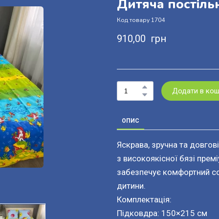
Дитяча постіль
Код товару 1704
910,00  грн
Додати в ко
ОПИС
Яскрава, зручна та довгов
з високоякісної бязі прем
забезпечує комфортний сон
дитини.
Комплектація:
Підковдра: 150×215 см