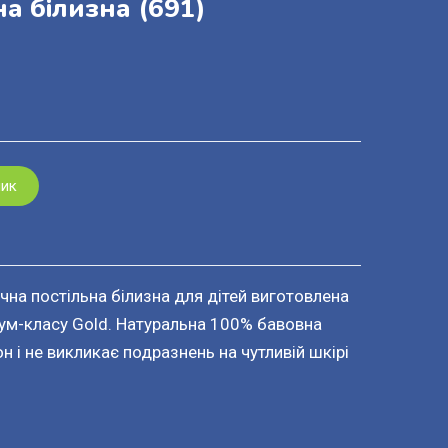
на білизна
(691)
шик
ічна постільна білизна для дітей виготовлена
іум-класу Gold. Натуральна 100% бавовна
 і не викликає подразнень на чутливій шкірі