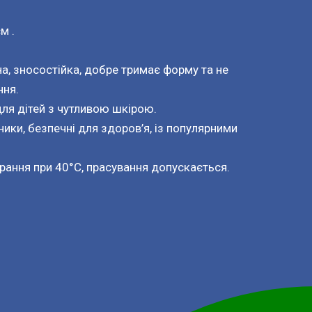
м .
на, зносостійка, добре тримає форму та не
ння.
для дітей з чутливою шкірою.
ники, безпечні для здоров’я, із популярними
рання при 40°C, прасування допускається.