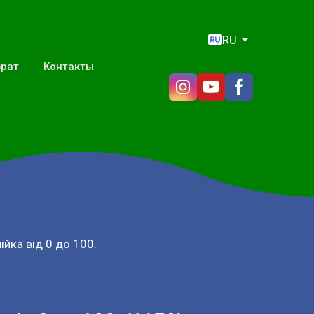
RU
врат
Контакты
ійка від 0 до 100.