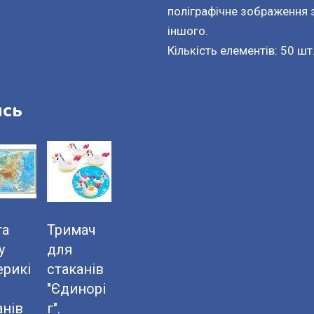
поліграфічне зображення з
іншого.
Кількість елементів: 50 шт
ись
та
Тримач
у
для
ерикі
стаканів
"Єдинорі
анів
г".