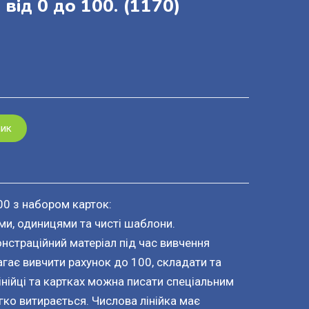
 від 0 до 100.
(1170)
шик
100 з набором карток:
ми, одиницями та чисті шаблони.
нстраційний матеріал під час вивчення
гає вивчити рахунок до 100, складати та
інійці та картках можна писати спеціальним
ко витирається. Числова лінійка має