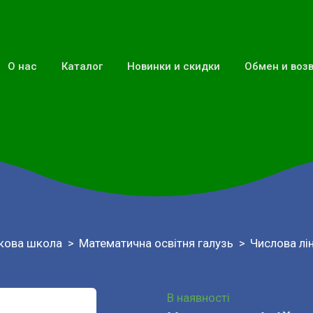
О нас
Каталог
Новинки и скидки
Обмен и воз
кова школа
Математична освітня галузь
Числова лін
В наявності