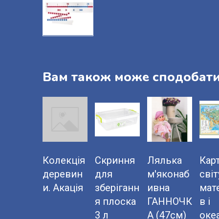
Вам також може сподобат
Колекція
Скриння
Лялька
Кар
деревин
для
м'яконаб
світ
и. Акація
зберіганн
ивна
мат
я плоска
ГАННОЧК
в і
3 л
А (47см)
оке