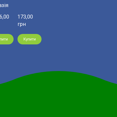
азія
,00  
173,00  
грн
пити
Купити