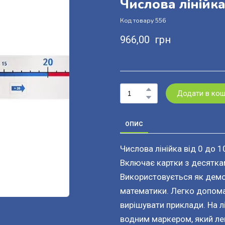
Числова лінійка
Код товару 556
966,00  грн
Додати в ко
ОПИС
Числова лінійка від 0 до 
Включає картки з десятка
Використовується як демо
математики. Легко допома
вирішувати приклади. На л
водним маркером, який лег