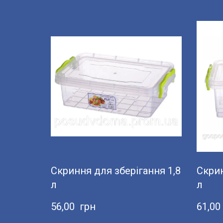
Скриння для зберігання 1,8
Скрин
л
л
56,00  грн
61,00