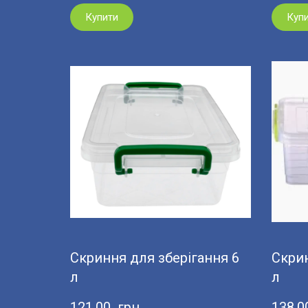
Купити
Куп
Скриння для зберігання 6
Скрин
л
л
121,00  грн
138,0