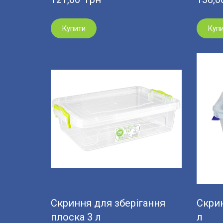
Купити
Куп
Скриння для зберігання
Скрин
плоска 3 л
л