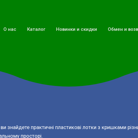
О нас
Каталог
Новинки и скидки
Обмен и воз
 ви знайдете практичні пластикові лотки з кришками різн
чальному просторі.
