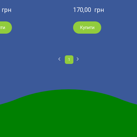
  грн
170,00  грн
ити
Купити
1