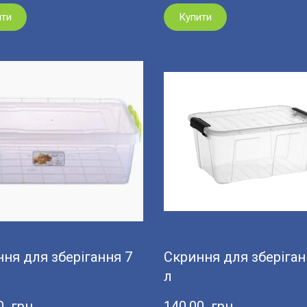
ити
Купити
ня для зберігання 7
Скриння для зберіган
л
0  грн
140,00  грн