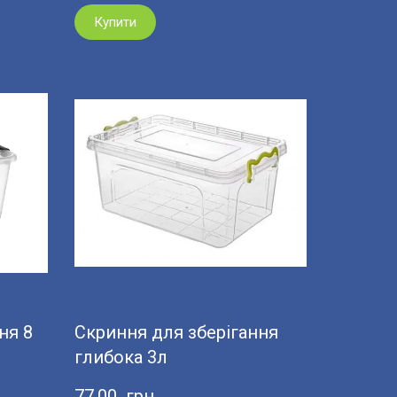
Купити
ня 8
Скриння для зберігання
глибока 3л
77,00  грн