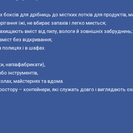
х боксів для дрібниць до містких лотків для продуктів, ма
гання їжі, не вбирає запахів і легко миється;

хищають вміст від пилу, вологи й зовнішніх забруднень;

міст без відкривання;

полицях і в шафах.

и, напівфабрикати),

бо інструментів,

олах, майстернях та вдома.

ростору – контейнери, які служать довго і виглядають ох