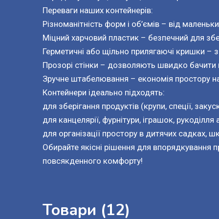
Переваги наших контейнерів:

Різноманітність форм і об’ємів – від маленьки
Міцний харчовий пластик – безпечний для збері
Герметичні або щільно прилягаючі кришки – за
Прозорі стінки – дозволяють швидко бачити в
Зручне штабелювання – економія простору на 
Контейнери ідеально підходять:

для зберігання продуктів (крупи, спеції, закуск
для канцелярії, фурнітури, іграшок, рукоділля а
для організації простору в дитячих садках, шк
Обирайте якісні рішення для впорядкування п
повсякденного комфорту!
Товари (12)