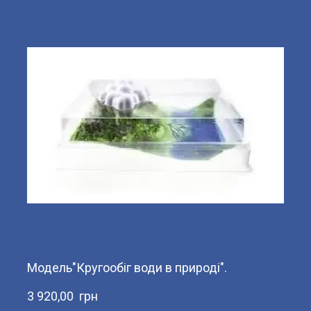
Модель"Кругообіг води в природі".
3 920,00  грн