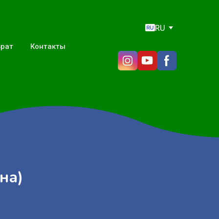
RU
врат
Контакты
на)