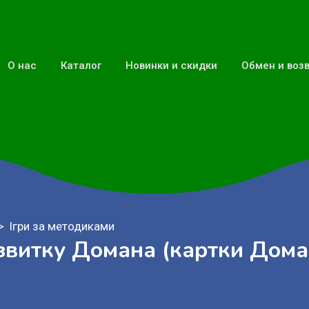
О нас
Каталог
Новинки и скидки
Обмен и воз
Ігри за методиками
звитку Домана (картки Дома