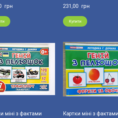
0  грн
231,00  грн
ити
Купити
и міні з фактами
Картки міні з фактам