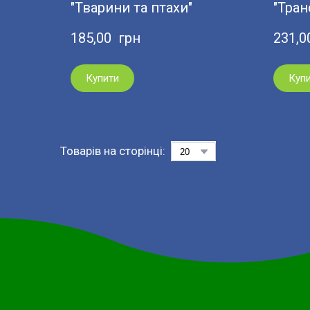
"Тварини та птахи"
"Тран
185,00  грн
231,0
Купити
Куп
Товарів на сторінці: