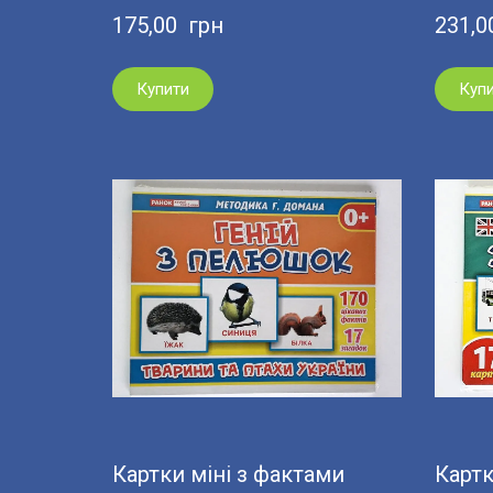
175,00  грн
231,0
Купити
Куп
Картки міні з фактами
Картк