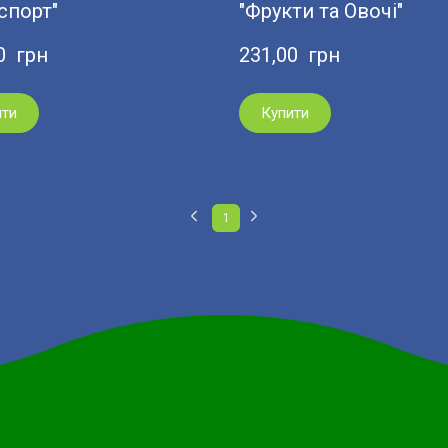
спорт"
"Фрукти та Овочі"
0  грн
231,00  грн
ити
Купити
1