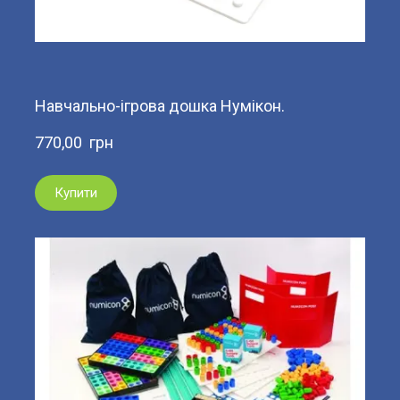
Навчально-ігрова дошка Нумікон.
770,00  грн
Купити