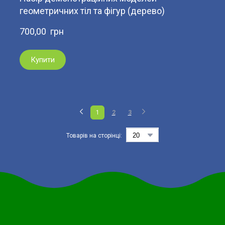
геометричних тіл та фігур (дерево)
700,00  грн
Купити
1
2
3
Товарів на сторінці: