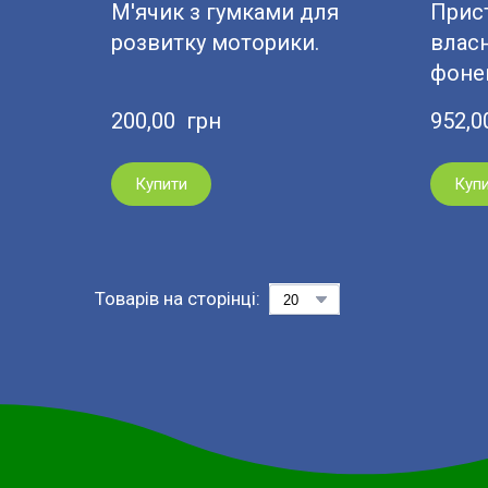
М'ячик з гумками для
Прис
розвитку моторики.
власн
фонем
200,00  грн
952,0
Купити
Куп
Товарів на сторінці: