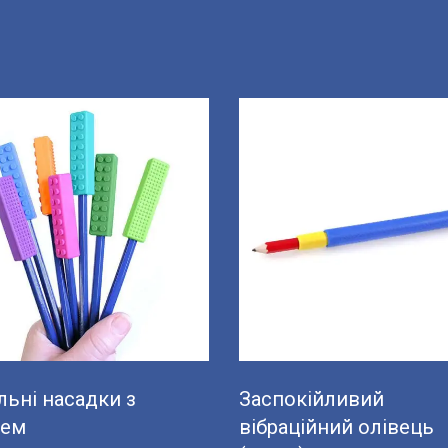
ьні насадки з
Заспокійливий
цем
вібраційний олівець