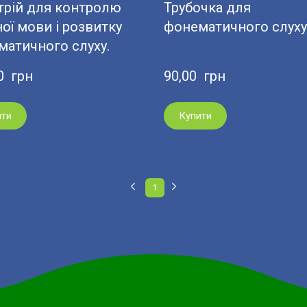
трій для контролю
Трубочка для
ої мови і розвитку
фонематичного слуху
атичного слуху.
0  грн
90,00  грн
ити
Купити
1