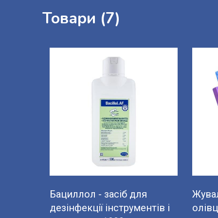
Товари (7)
Бациллол - засіб для
Жувал
дезінфекції інструментів і
олів