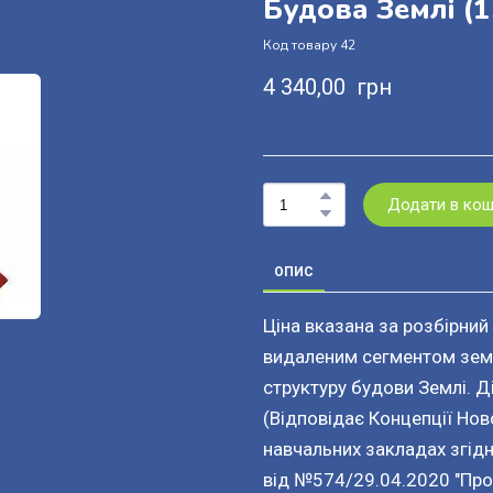
Будова Землі
(1
Код товару 42
4 340,00  грн
Додати в ко
ОПИС
Ціна вказана за розбірний
видаленим сегментом земн
структуру будови Землі. 
(Відповідає Концепції Нов
навчальних закладах згідно
від №574/29.04.2020 "Про