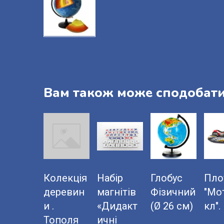
Вам також може сподобат
Колекція
Набір
Глобус
Пло
деревин
магнітів
Фізичний
"Мо
и .
«Дидакт
(Ø 26 см)
кл".
Тополя
ичні