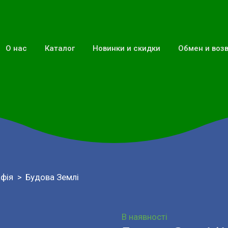
О нас
Каталог
Новинки и скидки
Обмен и воз
афія
Будова Землі
В наявності