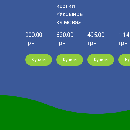
картки
«Українсь
ка мова»
900,00  
630,00  
495,00  
1 147
грн
грн
грн
грн
Купити
Купити
Купити
Ку