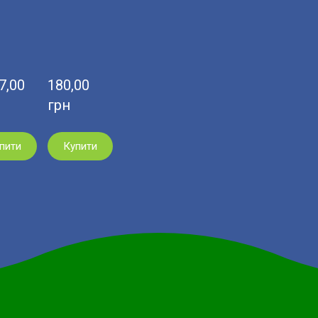
,00  
180,00  
грн
пити
Купити