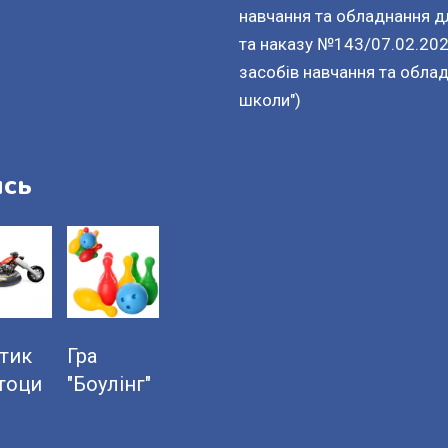
навчання та обладнання дл
та наказу №143/07.02.202
засобів навчання та облад
школи")
ись
тик
Гра
тоци
"Боулінг"