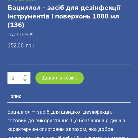
Бациллол - засіб для дезінфекції
інструментів і поверхонь 1000 мл
(136)
Код товару 36
652,00  грн
Додати в кошик
ОПИС
Бациллол — засіб для швидкої дезінфекції,
готовий до використання. Це безбарвна рідина з
характерним спиртовим запахом, яка добре
розчиняється у воді. Bacillol AF ефективно змочує