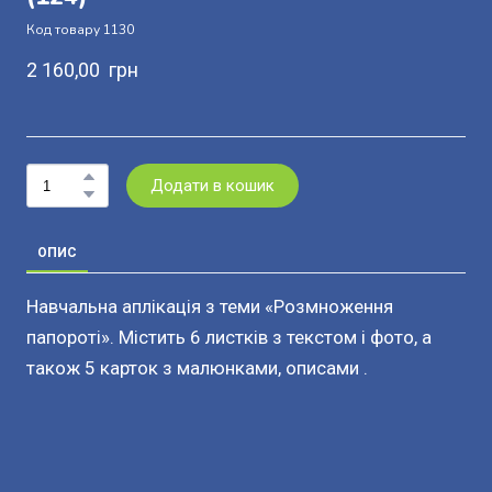
Код товару 1130
2 160,00  грн
Додати в кошик
ОПИС
Навчальна аплікація з теми «Розмноження
папороті». Містить 6 листків з текстом і фото, а
також 5 карток з малюнками, описами .